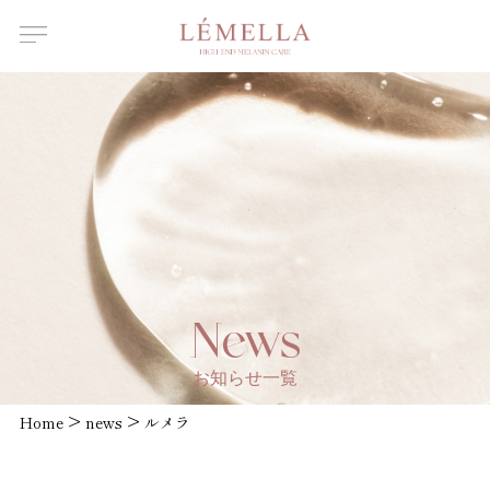
About Us
ルメラについて
Features
ルメラの特徴
Introductory
course
ルメラ導入講習について
Certified
Instructor
認定講師一覧
Salons /
News
Clinics
取扱店舗一覧
お知らせ一覧
News
>
>
Home
お知らせ
news
ルメラ