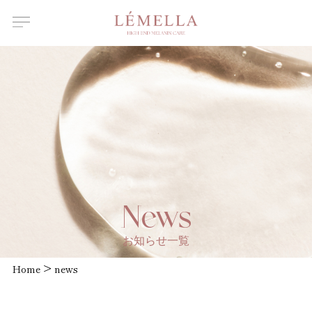
About Us
ルメラについて
Features
ルメラの特徴
Introductory
course
ルメラ導入講習について
Certified
Instructor
認定講師一覧
Salons /
News
Clinics
取扱店舗一覧
お知らせ一覧
News
>
Home
お知らせ
news