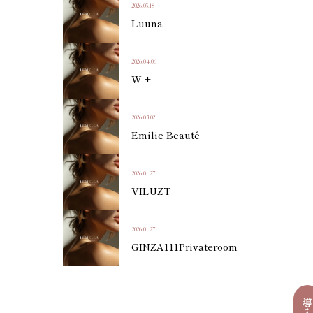
2026.05.18
Luuna
2026.04.06
W +
2026.03.02
Emilie Beauté
2026.01.27
VILUZT
2026.01.27
GINZA111Privateroom