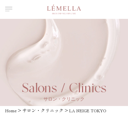
About Us
ルメラについて
Features
ルメラの特徴
Introductory
course
ルメラ導入講習について
Certified
Instructor
認定講師一覧
Salons /
Salons / Clinics
Clinics
取扱店舗一覧
サロン・クリニック
News
>
サロン・クリニック
>
お知らせ
Home
LA NEIGE TOKYO