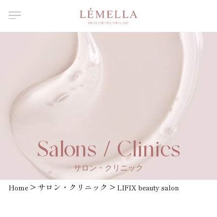
About Us
ルメラについて
Features
ルメラの特徴
Introductory
course
ルメラ導入講習について
Certified
Instructor
認定講師一覧
Salons /
Salons / Clinics
Clinics
取扱店舗一覧
サロン・クリニック
News
>
サロン・クリニック
>
お知らせ
Home
LIFIX beauty salon