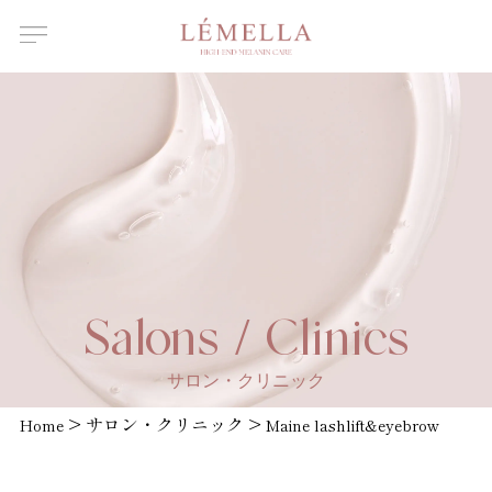
About Us
ルメラについて
Features
ルメラの特徴
Introductory
course
ルメラ導入講習について
Certified
Instructor
認定講師一覧
Salons /
Salons / Clinics
Clinics
取扱店舗一覧
サロン・クリニック
News
>
サロン・クリニック
>
お知らせ
Home
Maine lashlift&eyebrow