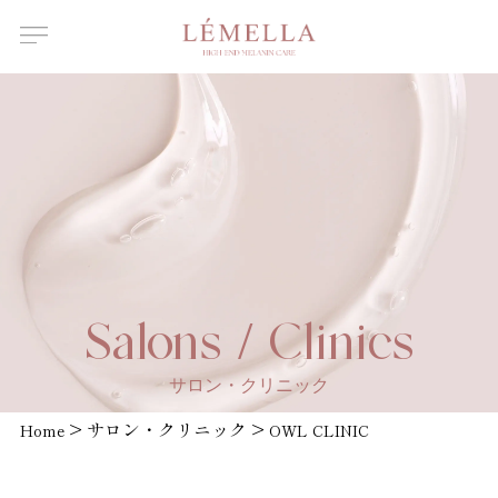
About Us
ルメラについて
Features
ルメラの特徴
Introductory
course
ルメラ導入講習について
Certified
Instructor
認定講師一覧
Salons /
Salons / Clinics
Clinics
取扱店舗一覧
サロン・クリニック
News
>
サロン・クリニック
>
お知らせ
Home
OWL CLINIC