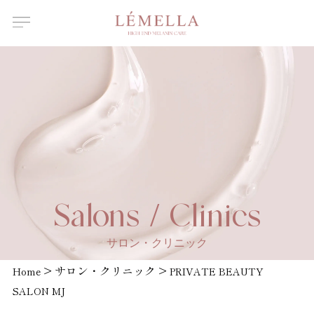
About Us
ルメラについて
Features
ルメラの特徴
Introductory
course
ルメラ導入講習について
Certified
Instructor
認定講師一覧
Salons /
Salons / Clinics
Clinics
取扱店舗一覧
サロン・クリニック
News
>
サロン・クリニック
>
お知らせ
Home
PRIVATE BEAUTY
SALON MJ