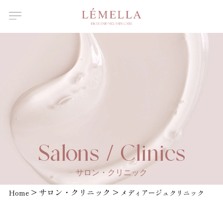
About Us
ルメラについて
Features
ルメラの特徴
Introductory
course
ルメラ導入講習について
Certified
Instructor
認定講師一覧
Salons /
Salons / Clinics
Clinics
取扱店舗一覧
サロン・クリニック
News
>
サロン・クリニック
>
お知らせ
Home
メディアージュクリニック