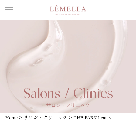
About Us
ルメラについて
Features
ルメラの特徴
Introductory
course
ルメラ導入講習について
Certified
Instructor
認定講師一覧
Salons /
Salons / Clinics
Clinics
取扱店舗一覧
サロン・クリニック
News
>
サロン・クリニック
>
お知らせ
Home
THE PARK beauty