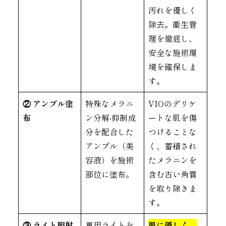
汚れを優しく
除去。衛生管
理を徹底し、
安全な施術環
境を確保しま
す。
② アンプル塗
特殊なメラニ
VIOのデリケ
布
ン分解‧抑制成
ートな肌を傷
分を配合した
つけることな
アンプル（美
く、蓄積され
容液）を施術
たメラニンを
部位に塗布。
含む古い角質
を取り除きま
す。
③ ライト照射
専用ライトを
肌に優しく、