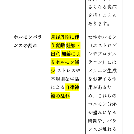
さらなる炎症
を招くことも
あります。
ホルモンバラ
月経周期に伴
女性ホルモン
ンスの乱れ
う変動
妊娠・
（エストロゲ
出産
加齢によ
ンやプロゲス
るホルモン減
テロン）には
少
ストレスや
メラニン生成
不規則な生活
を促進する作
による
自律神
用があるた
経の乱れ
め、これらの
ホルモン分泌
が盛んになる
時期や、バラ
ンスが乱れる