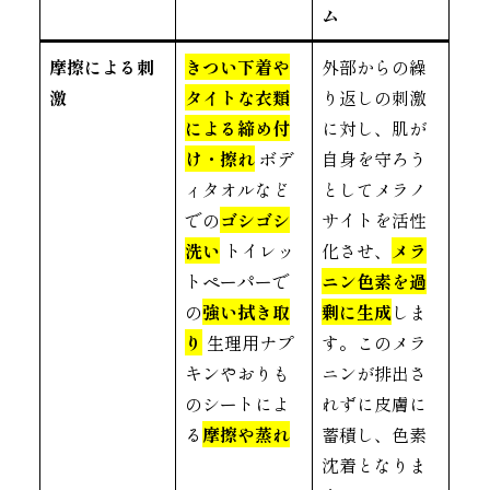
ム
摩擦による刺
きつい下着や
外部からの繰
激
タイトな衣類
り返しの刺激
による締め付
に対し、肌が
け・擦れ
ボデ
自身を守ろう
ィタオルなど
としてメラノ
での
ゴシゴシ
サイトを活性
洗い
トイレッ
化させ、
メラ
トペーパーで
ニン色素を過
の
強い拭き取
剰に生成
しま
り
生理用ナプ
す。このメラ
キンやおりも
ニンが排出さ
のシートによ
れずに皮膚に
る
摩擦や蒸れ
蓄積し、色素
沈着となりま