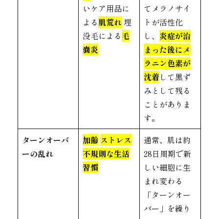
いケア用品に
てメラノサイ
よる
肌荒れ
埋
トが活性化
没毛による
毛
し、
炎症が治
嚢炎
まった後にメ
ラニン色素が
沈着
して黒ず
みとして残る
ことがありま
す。
ターンオーバ
加齢
ストレス
通常、肌は約
ーの乱れ
不規則な生活
28日周期で新
習慣
しい細胞に生
まれ変わる
「ターンオー
バー」を繰り