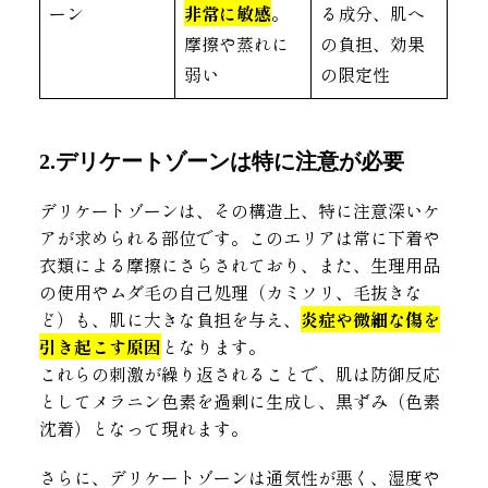
ーン
非常に敏感
。
る成分、肌へ
摩擦や蒸れに
の負担、効果
弱い
の限定性
2.デリケートゾーンは特に注意が必要
デリケートゾーンは、その構造上、特に注意深いケ
アが求められる部位です。このエリアは常に下着や
衣類による摩擦にさらされており、また、生理用品
の使用やムダ毛の自己処理（カミソリ、毛抜きな
ど）も、肌に大きな負担を与え、
炎症や微細な傷を
引き起こす原因
となります。
これらの刺激が繰り返されることで、肌は防御反応
としてメラニン色素を過剰に生成し、黒ずみ（色素
沈着）となって現れます。
さらに、デリケートゾーンは通気性が悪く、湿度や