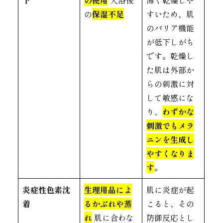
の
保湿不足
すいため、肌
のバリア機能
が低下しがち
です。乾燥し
た肌は外部か
らの刺激に対
して敏感にな
り、
わずかな
刺激でもメラ
ニンを生成し
やすくなりま
す
。
炎症性色素沈
生理用品によ
肌に炎症が起
着
るかぶれや蒸
こると、その
れ
肌に合わな
防御反応とし