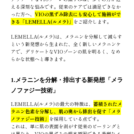
える深刻な悩みです。従来のケアでは満足できなか
った方へ、
VIOの黒ずみ除去にも安心して施術がで
きる「LEMELLA(ルメラ)」
をご紹介します。
LEMELLA(ルメラ)は、メラニンを分解して減らす
という新発想から生まれた、全く新しいメラニンケ
アで、デリケートなVIOゾーンの肌を明るく、なめ
らかな状態へと導きます。
1.メラニンを分解・排出する新発想「メラ
ノファジー技術」
LEMELLA(ルメラ)の最大の特徴は、
蓄積されたメ
ラニン色素を分解し、肌の奥から排出を促す「メラ
ノファジー技術」
を採用している点です。
これは、単に肌の表面を剥がす従来のピーリングと
は異なり、VIOの黒ずみの根本原因である過剰なメ