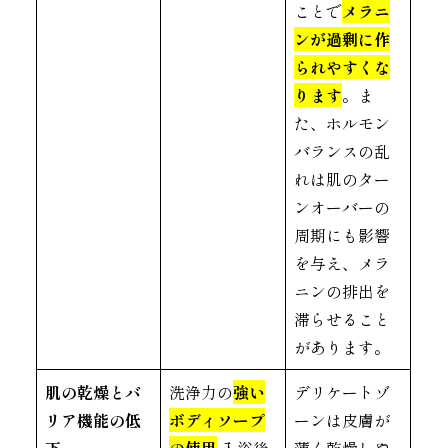
ことで
メラニ
ンが過剰に作
られやすくな
ります
。ま
た、ホルモン
バランスの乱
れは肌のター
ンオーバーの
周期にも影響
を与え、メラ
ニンの排出を
滞らせること
があります。
肌の乾燥とバ
洗浄力の
強い
デリケートゾ
リア機能の低
ボディソープ
ーンは皮膚が
下
の使用
入浴後
薄く乾燥しや