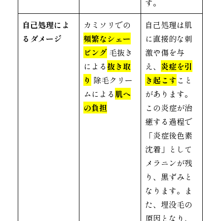
す。
自己処理によ
カミソリでの
自己処理は肌
るダメージ
頻繁なシェー
に直接的な刺
ビング
毛抜き
激や傷を与
による
抜き取
え、
炎症を引
り
除毛クリー
き起こす
こと
ムによる
肌へ
があります。
の負担
この炎症が治
癒する過程で
「炎症後色素
沈着」として
メラニンが残
り、黒ずみと
なります。ま
た、埋没毛の
原因となり、