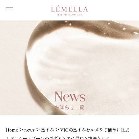
About Us
ルメラについて
Features
ルメラの特徴
Introductory
course
ルメラ導入講習について
Certified
Instructor
認定講師一覧
Salons /
News
Clinics
取扱店舗一覧
お知らせ一覧
News
お知らせ
>
>
>
Home
news
黒ずみ
VIOの黒ずみをルメラで簡単に除去
｜デリケートゾーンの黒ずみケアに最適な方法とは？