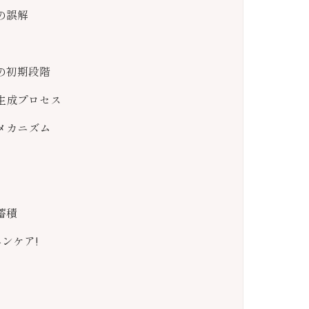
の誤解
の初期段階
生成プロセス
メカニズム
蓄積
ンケア!