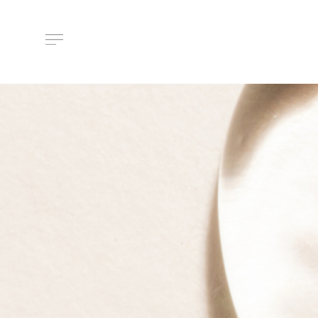
About Us
ルメラについて
Features
ルメラの特徴
Introductory course
ルメラ導入講習について
Certified Instructor
認定講師一覧
Salons / Clinics
取扱店舗一覧
News
お知らせ