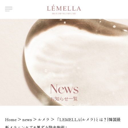
About Us
ルメラについて
Features
ルメラの特徴
Introductory
course
ルメラ導入講習について
Certified
Instructor
認定講師一覧
Salons /
News
Clinics
取扱店舗一覧
お知らせ一覧
News
お知らせ
>
>
>
Home
news
ルメラ
「LEMELLA(ルメラ)とは？|韓国最
新メラニンケア&黒ずみ除去施術」