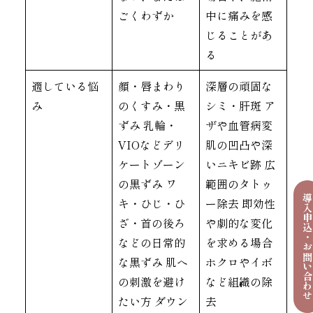
ごくわずか
中に痛みを感
じることがあ
る
適している悩
顔・唇まわり
深層の頑固な
み
のくすみ・黒
シミ・肝斑 ア
ずみ 乳輪・
ザや血管病変
VIOなどデリ
肌の凹凸や深
ケートゾーン
いニキビ跡 広
の黒ずみ ワ
範囲のタトゥ
導入申込・お問い合わ
キ・ひじ・ひ
ー除去 即効性
ざ・首の後ろ
や劇的な変化
などの日常的
を求める場合
な黒ずみ 肌へ
ホクロやイボ
の刺激を避け
など組織の除
たい方 ダウン
去