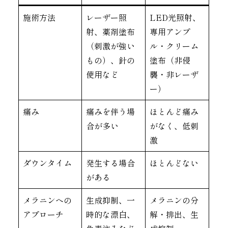
施術方法
レーザー照
LED光照射、
射、薬剤塗布
専用アンプ
（刺激が強い
ル・クリーム
もの）、針の
塗布（非侵
使用など
襲・非レーザ
ー）
痛み
痛みを伴う場
ほとんど痛み
合が多い
がなく、低刺
激
ダウンタイム
発生する場合
ほとんどない
がある
メラニンへの
生成抑制、一
メラニンの分
アプローチ
時的な漂白、
解・排出、生