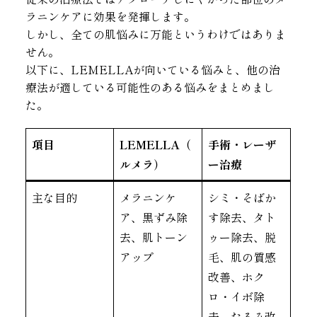
ラニンケアに効果を発揮します。
しかし、全ての肌悩みに万能というわけではありま
せん。
以下に、LEMELLAが向いている悩みと、他の治
療法が適している可能性のある悩みをまとめまし
た。
項目
LEMELLA（
手術・レーザ
ルメラ）
ー治療
主な目的
メラニンケ
シミ・そばか
ア、黒ずみ除
す除去、タト
去、肌トーン
ゥー除去、脱
アップ
毛、肌の質感
改善、ホク
ロ・イボ除
去、たるみ改