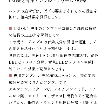
LED光と専用アンプル・クリームの役割
ルメラの施術では、以下の要素がそれぞれの役割を
担い、相乗効果を発揮します。
LED光：
専用のアンプルを塗布した部位に特定
の波長のLED光を照射します。
この光は、アンプルの有効成分の浸透を促進し、そ
の働きを活性化させる役割があります。
具体的には、赤色LEDは血行促進や代謝活性、緑色
LEDはメラニン分解、青色LEDはメラニン生成抑
制といった効果が期待されます。
専用アンプル：
天然植物エッセンス由来の美容
成分を豊富に含んだアンプルです。
アルブチン、ビタミンC、ナイアシンアミド、ヒア
ルロン酸、カモミール、ザクロ抽出物などが配合さ
れており、既存のメラニンを迅速に分解・排出する