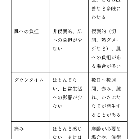
善など多岐に
わたる
肌への負担
非侵襲的、肌
侵襲的（切
への負担が少
開、熱ダメー
ない
ジなど）、肌
への負担があ
る場合が多い
ダウンタイム
ほとんどな
数日〜数週
い、日常生活
間、赤み、腫
への影響が少
れ、かさぶた
ない
などが発生す
ることがある
痛み
ほとんど感じ
麻酔が必要な
ない、または
場合や、施術