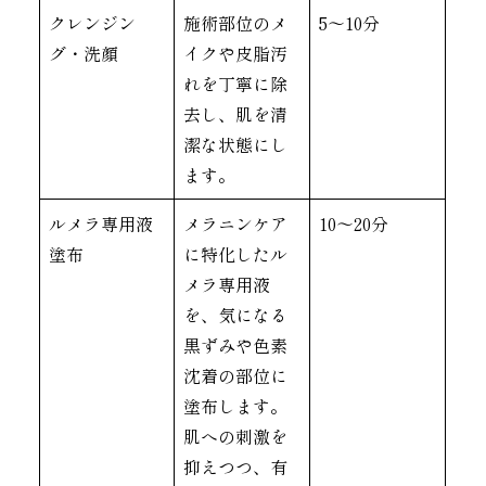
クレンジン
施術部位のメ
5〜10分
グ・洗顔
イクや皮脂汚
れを丁寧に除
去し、肌を清
潔な状態にし
ます。
ルメラ専用液
メラニンケア
10〜20分
塗布
に特化したル
メラ専用液
を、気になる
黒ずみや色素
沈着の部位に
塗布します。
肌への刺激を
抑えつつ、有