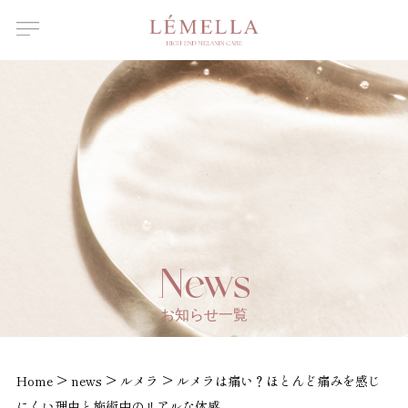
About Us
ルメラについて
Features
ルメラの特徴
Introductory
course
ルメラ導入講習について
Certified
Instructor
認定講師一覧
Salons /
News
Clinics
取扱店舗一覧
お知らせ一覧
News
お知らせ
>
>
>
Home
news
ルメラ
ルメラは痛い？ほとんど痛みを感じ
にくい理由と施術中のリアルな体感