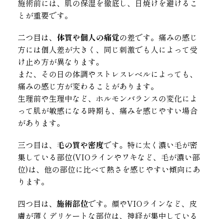
施術前には、肌の保湿を徹底し、日焼けを避けるこ
とが重要です。
二つ目は、
体質や個人の痛覚
の差です。痛みの感じ
方には個人差が大きく、同じ刺激でも人によって受
け止め方が異なります。
また、その日の体調やストレスレベルによっても、
痛みの感じ方が変わることがあります。
生理前や生理中など、ホルモンバランスの変化によ
って肌が敏感になる時期も、痛みを感じやすい場合
があります。
三つ目は、
毛の質や密度
です。特に太く濃い毛が密
集している部位(VIOラインやワキなど、毛が濃い部
位)は、他の部位に比べて熱さを感じやすい傾向にあ
ります。
四つ目は、
施術部位
です。顔やVIOラインなど、皮
膚が薄くデリケートな部位は、神経が集中している