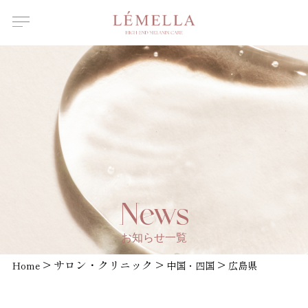
About Us
ルメラについて
Features
ルメラの特徴
Introductory
course
ルメラ導入講習について
Certified
Instructor
認定講師一覧
Salons /
News
Clinics
取扱店舗一覧
お知らせ一覧
News
>
サロン・クリニック
>
>
Home
お知らせ
中国・四国
広島県