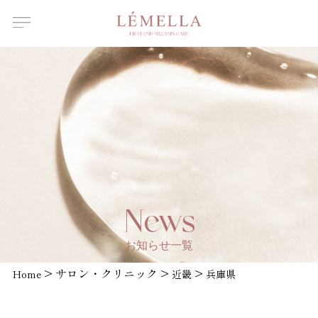
About Us
ルメラについて
Features
ルメラの特徴
Introductory
course
ルメラ導入講習について
Certified
Instructor
認定講師一覧
Salons /
News
Clinics
取扱店舗一覧
お知らせ一覧
News
>
サロン・クリニック
>
>
Home
お知らせ
近畿
兵庫県