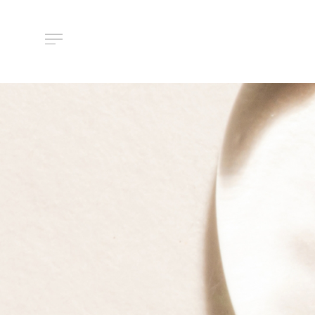
About Us
ルメラについて
Features
ルメラの特徴
Introductory course
ルメラ導入講習について
Certified Instructor
認定講師一覧
Salons / Clinics
取扱店舗一覧
News
お知らせ