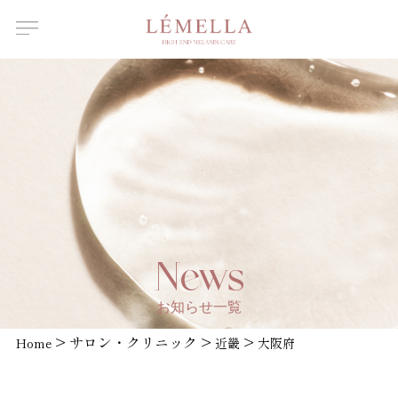
About Us
ルメラについて
Features
ルメラの特徴
Introductory
course
ルメラ導入講習について
Certified
Instructor
認定講師一覧
Salons /
News
Clinics
取扱店舗一覧
お知らせ一覧
News
>
サロン・クリニック
>
>
Home
お知らせ
近畿
大阪府