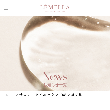
About Us
ルメラについて
Features
ルメラの特徴
Introductory
course
ルメラ導入講習について
Certified
Instructor
認定講師一覧
Salons /
News
Clinics
取扱店舗一覧
お知らせ一覧
News
>
サロン・クリニック
>
>
Home
お知らせ
中部
静岡県