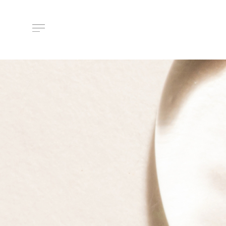
About Us
ルメラについて
Features
ルメラの特徴
Introductory course
ルメラ導入講習について
Certified Instructor
認定講師一覧
Salons / Clinics
取扱店舗一覧
News
お知らせ