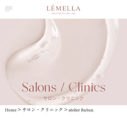
About Us
ルメラについて
Features
ルメラの特徴
Introductory
course
ルメラ導入講習について
Certified
Instructor
認定講師一覧
Salons /
Salons / Clinics
Clinics
取扱店舗一覧
サロン・クリニック
News
>
サロン・クリニック
>
お知らせ
Home
atelier Ruban