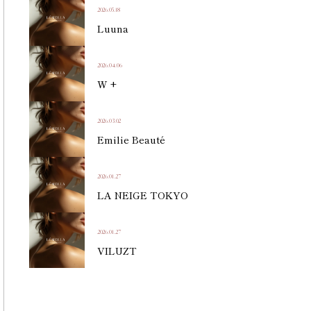
2026.05.18
Luuna
2026.04.06
W +
2026.03.02
Emilie Beauté
2026.01.27
LA NEIGE TOKYO
2026.01.27
VILUZT