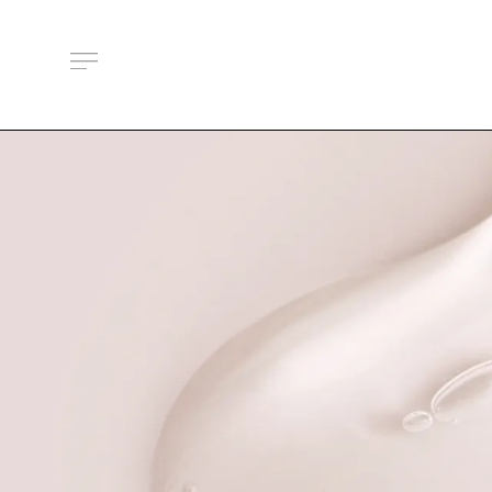
About Us
ルメラについて
Features
ルメラの特徴
Introductory course
ルメラ導入講習について
Certified Instructor
認定講師一覧
Salons / Clinics
取扱店舗一覧
News
お知らせ