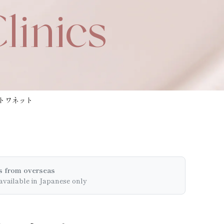
linics
トワネット
s from overseas
 available
in Japanese only