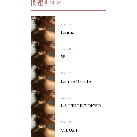
関連サロン
2026.05.18
Luuna
2026.04.06
W +
2026.03.02
Emilie Beauté
2026.01.27
LA NEIGE TOKYO
2026.01.27
VILUZT