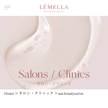
About Us
ルメラについて
Features
ルメラの特徴
Introductory
course
ルメラ導入講習について
Certified
Instructor
認定講師一覧
Salons /
Salons / Clinics
Clinics
取扱店舗一覧
サロン・クリニック
News
>
サロン・クリニック
>
お知らせ
Home
uni.beautysalon